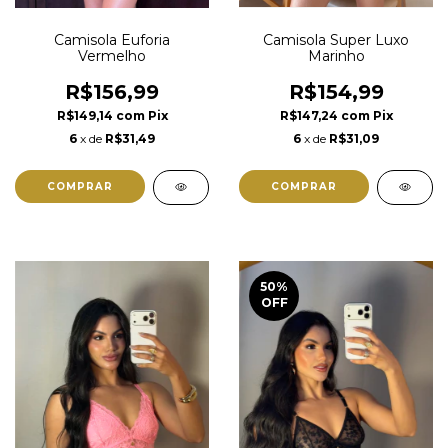
Camisola Super Luxo
Camisola Euforia
Marinho
Vermelho
R$154,99
R$156,99
R$147,24
com
Pix
R$149,14
com
Pix
6
x de
R$31,09
6
x de
R$31,49
COMPRAR
COMPRAR
50
%
OFF