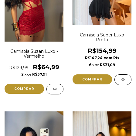
Camisola Super Luxo
Preto
R$154,99
Camisola Suzan Luxo -
Vermelho
R$147,24
com
Pix
6
x de
R$31,09
R$64,99
R$129,99
2
x de
R$37,91
COMPRAR
COMPRAR