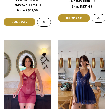
R$149,14
com
Pix
R$147,24
com
Pix
6
x de
R$31,49
6
x de
R$31,09
COMPRAR
COMPRAR