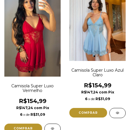
Camisola Super Luxo Azul
Claro
R$154,99
Camisola Super Luxo
Vermelho
R$147,24
com
Pix
6
x de
R$31,09
R$154,99
R$147,24
com
Pix
COMPRAR
6
x de
R$31,09
COMPRAR