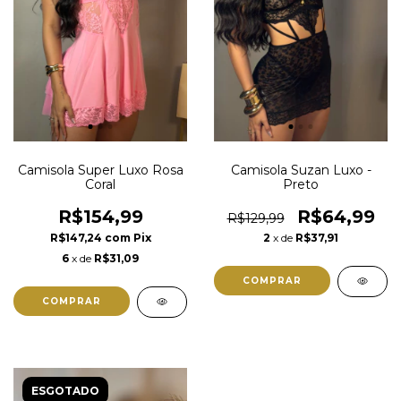
Camisola Super Luxo Rosa
Camisola Suzan Luxo -
Coral
Preto
R$154,99
R$64,99
R$129,99
R$147,24
com
Pix
2
x de
R$37,91
6
x de
R$31,09
COMPRAR
COMPRAR
ESGOTADO