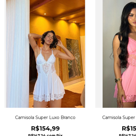
Camisola Super Luxo Branco
Camisola Super 
R$154,99
R$15
R$147,24
com
Pix
R$147,2