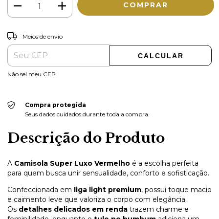
ALTERAR CEP
Entregas para o CEP:
Meios de envio
CALCULAR
Não sei meu CEP
Compra protegida
Seus dados cuidados durante toda a compra.
Descrição do Produto
A
Camisola Super Luxo Vermelho
é a escolha perfeita
para quem busca unir sensualidade, conforto e sofisticação.
Confeccionada em
liga light premium
, possui toque macio
e caimento leve que valoriza o corpo com elegância.
Os
detalhes delicados em renda
trazem charme e
feminilidade, enquanto o
tule no bumbum
adiciona um