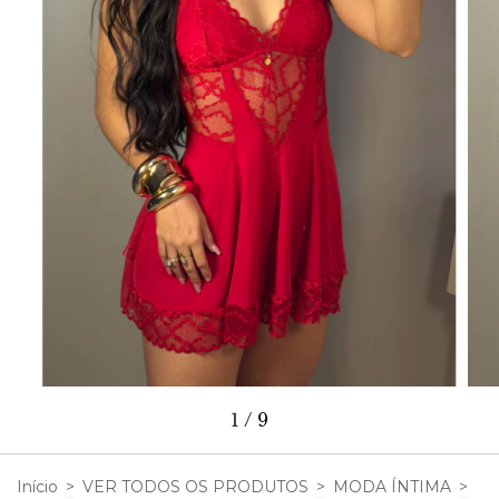
1
/
9
Início
>
VER TODOS OS PRODUTOS
>
MODA ÍNTIMA
>