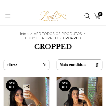
CUPOM PRIMEIRA COMPRA, 5% OFF | LOVE5
0
Início
>
VER TODOS OS PRODUTOS
>
BODY E CROPPED
>
CROPPED
CROPPED
Filtrar
50
%
50
%
OFF
OFF