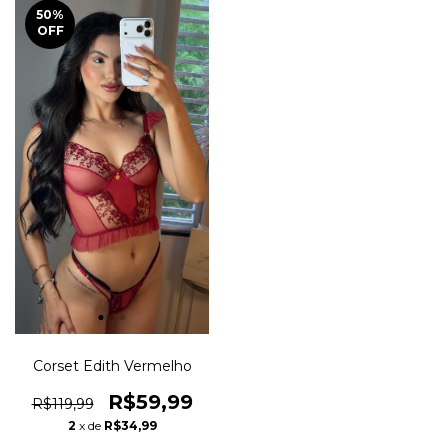
50
%
OFF
Corset Edith Vermelho
R$59,99
R$119,99
2
x de
R$34,99