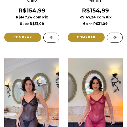
Claro
Marfim
R$154,99
R$154,99
R$147,24
com
Pix
R$147,24
com
Pix
6
x de
R$31,09
6
x de
R$31,09
COMPRAR
COMPRAR