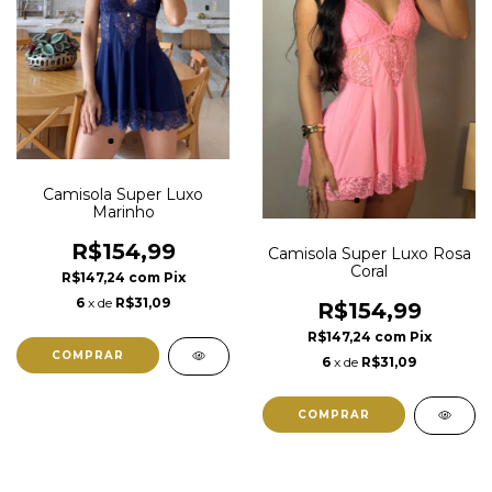
Camisola Super Luxo
Marinho
R$154,99
Camisola Super Luxo Rosa
Coral
R$147,24
com
Pix
6
x de
R$31,09
R$154,99
R$147,24
com
Pix
COMPRAR
6
x de
R$31,09
COMPRAR